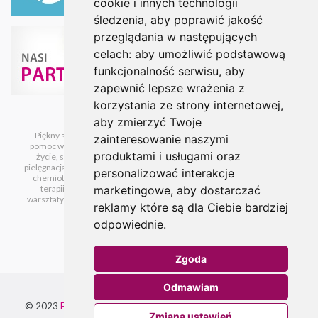
cookie i innych technologii
śledzenia, aby poprawić jakość
przeglądania w następujących
celach:
aby umożliwić podstawową
funkcjonalność serwisu
,
aby
zapewnić lepsze wrażenia z
korzystania ze strony internetowej
,
aby zmierzyć Twoje
Piękny sposób na raka
,
bezpłatne warsztaty z pielęgnacji i makijażu
,
zainteresowanie naszymi
pomoc w leczeniu raka
,
pomoc kobietom chorym na raka
,
piękniejsze
produktami i usługami oraz
życie
,
sposób na raka
,
warsztaty dla kobiet chorych na nowotwory
,
pielęgnacja podczas leczenia onkologicznego
,
pielęgnacja skóry podczas
personalizować interakcje
chemioterapii
,
pielęgnacja skóry podczas radioterapii
,
pielęgnacja w
terapii melekularnej
,
pielęgnacja skóry podczas immunoterapii
,
marketingowe
,
aby dostarczać
warsztaty z pielęgnacji i makijażu dla pacjentek
,
wieloetapowy program
reklamy które są dla Ciebie bardziej
pielęgnacji skóry i makijażu
odpowiednie
.
Zgoda
Odmawiam
© 2023
Fundacja Piękniejsze Życie
All rights reserved. Designed
Zmiana ustawień